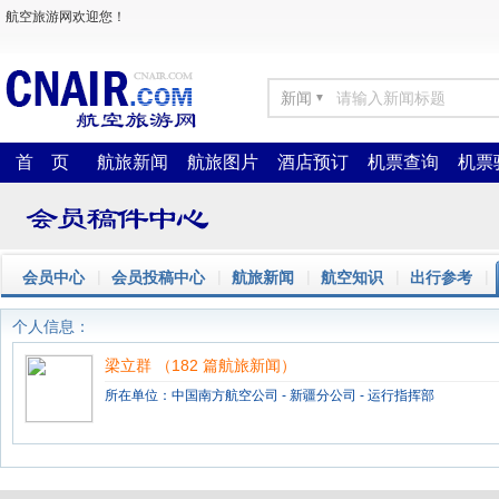
航空旅游网欢迎您！
新闻
▼
首 页
航旅新闻
航旅图片
酒店预订
机票查询
机票
|
|
|
|
|
会员中心
会员投稿中心
航旅新闻
航空知识
出行参考
个人信息：
梁立群 （182 篇航旅新闻）
所在单位：
中国南方航空公司
- 新疆分公司 - 运行指挥部